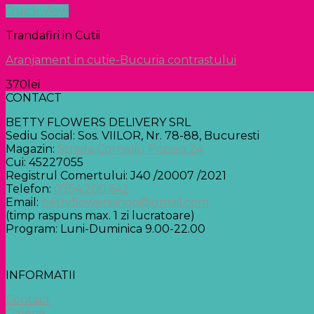
Quick View
Trandafiri in Cutii
Aranjament in cutie-Bucuria contrastului
370
lei
CONTACT
BETTY FLOWERS DELIVERY SRL
Sediu Social: Sos. VIILOR, Nr. 78-88, Bucuresti
Magazin:
Strada Corneliu Popeia 24
Cui: 45227055
Registrul Comertului: J40 /20007 /2021
Telefon:
0754.200.642
Email:
bettyflowersshop@gmail.com
(timp raspuns max. 1 zi lucratoare)
Program: Luni-Duminica 9.00-22.00
INFORMATII
Contact
Galerie