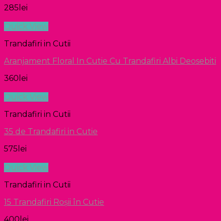
285
lei
Quick View
Trandafiri in Cutii
Aranjament Floral In Cutie Cu Trandafiri Albi Deosebiti
360
lei
Quick View
Trandafiri in Cutii
35 de Trandafiri in Cutie
575
lei
Quick View
Trandafiri in Cutii
15 Trandafiri Roșii în Cutie
400
lei