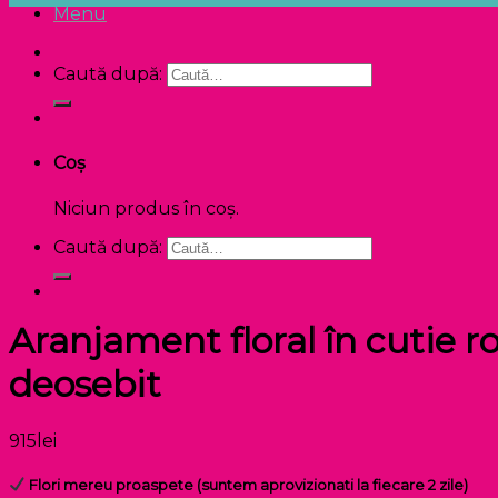
Menu
Caută după:
Coș
Niciun produs în coș.
Caută după:
Aranjament floral în cutie 
deosebit
915
lei
Flori mereu proaspete (suntem aprovizionati la fiecare 2 zile)