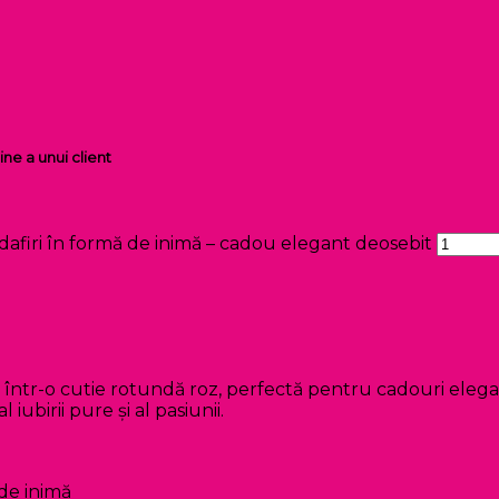
ine a unui client
dafiri în formă de inimă – cadou elegant deosebit
ijă într-o cutie rotundă roz, perfectă pentru cadouri ele
iubirii pure și al pasiunii.
 de inimă