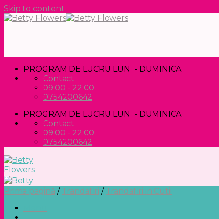
Skip to content
PROGRAM DE LUCRU LUNI - DUMINICA
Contact
09:00 - 22:00
0754200642
PROGRAM DE LUCRU LUNI - DUMINICA
Contact
09:00 - 22:00
0754200642
Prima pagină
/
Trandafiri
/
Trandafiri in Cutii
Menu