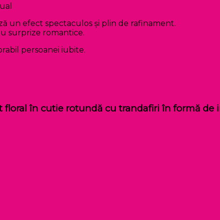
zual
ază un efect spectaculos și plin de rafinament.
au surprize romantice.
abil persoanei iubite.
 floral în cutie rotundă cu trandafiri în formă d