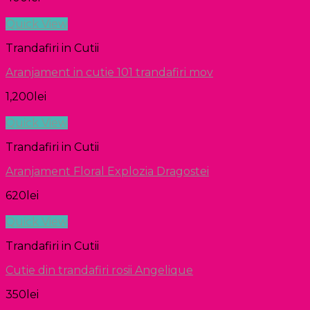
Quick View
Trandafiri in Cutii
Aranjament in cutie 101 trandafiri mov
1,200
lei
Quick View
Trandafiri in Cutii
Aranjament Floral Explozia Dragostei
620
lei
Quick View
Trandafiri in Cutii
Cutie din trandafiri rosii Angelique
350
lei