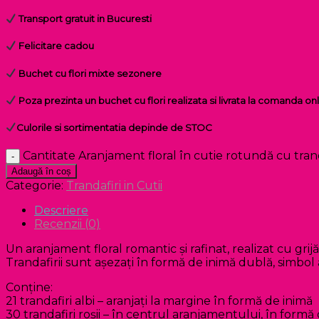
Transport gratuit in Bucuresti
Felicitare cadou
Buchet cu flori mixte sezonere
Poza prezinta un buchet cu flori realizata si livrata la comanda onl
Culorile si sortimentatia depinde de STOC
Cantitate Aranjament floral în cutie rotundă cu tran
Adaugă în coș
Categorie:
Trandafiri in Cutii
Descriere
Recenzii (0)
Un aranjament floral romantic și rafinat, realizat cu gr
Trandafirii sunt așezați în formă de inimă dublă, simbol al 
Conține:
21 trandafiri albi – aranjați la margine în formă de inimă
30 trandafiri roșii – în centrul aranjamentului, în formă