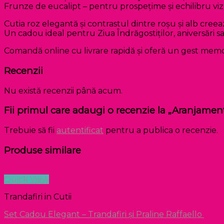
Frunze de eucalipt – pentru prospețime și echilibru vi
Cutia roz elegantă și contrastul dintre roșu și alb cree
Un cadou ideal pentru Ziua Îndrăgostiților, aniversări s
Comandă online cu livrare rapidă și oferă un gest memor
Recenzii
Nu există recenzii până acum.
Fii primul care adaugi o recenzie la „Aranjament
Trebuie să fii
autentificat
pentru a publica o recenzie.
Produse similare
Quick View
Trandafiri in Cutii
Set Cadou Elegant – Trandafiri și Praline Raffaello