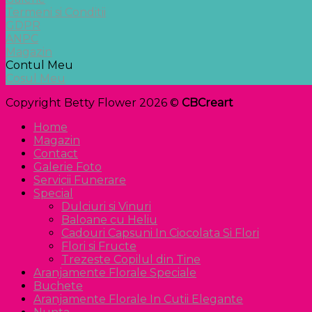
Termeni si Conditii
GDPR
ANPC
Magazin
Contul Meu
Cosul Meu
Copyright Betty Flower 2026 ©
CBCreart
Home
Magazin
Contact
Galerie Foto
Servicii Funerare
Special
Dulciuri si Vinuri
Baloane cu Heliu
Cadouri Capsuni In Ciocolata Si Flori
Flori si Fructe
Trezeste Copilul din Tine
Aranjamente Florale Speciale
Buchete
Aranjamente Florale In Cutii Elegante